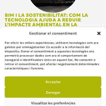
BIM I LA SOSTENIBILITAT: COM LA
TECNOLOGIA AJUDA A REDUIR
L’IMPACTE AMBIENTAL EN LA
CONSTRUCCIÓ
Gestionar el consentiment
Per oferir les millors experiències, utilitzem tecnologies com ara
1
2
galetes per emmagatzemar i/o accedir a la informació del
dispositiu. Donar el consentiment a aquestes tecnologies ens
permetrà processar dades com ara el comportament de
ENGINYERIA, MEDI AMBIENT I CONSULTORIA
navegació o identificadors únics en aquest lloc. No consentir o
retirar el consentiment, pot afectar negativament determinades
Telèfon
93 876 81 37
característiques i funcions.
solucions@solucions.cat
Carrer Gavarressa 7-11
08272 Sant Fruitós de Bages (Barcelona)
Acceptar
Veure Mapa
Denegar
Visualitza les preferències
Avis Legal
Política de cookies
Política de privacitat