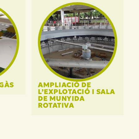
OGÀS
AMPLIACIÓ DE
L’EXPLOTACIÓ I SALA
DE MUNYIDA
ROTATIVA