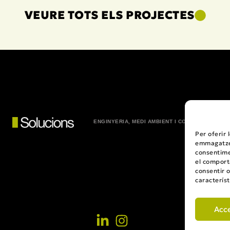
VEURE TOTS ELS PROJECTES
ENGINYERIA, MEDI AMBIENT I CONSULTORIA
Per oferir 
emmagatzem
consentime
el comport
consentir 
característ
Acc