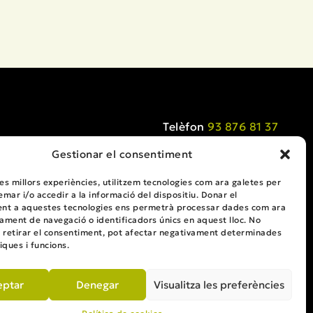
Telèfon
93 876 81 37
solucions@solucions.cat
Gestionar el consentiment
Carrer Gavarressa 7-11
08272 Sant Fruitós de Bages (Barcelona)
les millors experiències, utilitzem tecnologies com ara galetes per
ar i/o accedir a la informació del dispositiu. Donar el
Veure Mapa
nt a aquestes tecnologies ens permetrà processar dades com ara
ament de navegació o identificadors únics en aquest lloc. No
o retirar el consentiment, pot afectar negativament determinades
iques i funcions.
eptar
Denegar
Visualitza les preferències
Avis Legal
Política de cookies
Política de privacitat