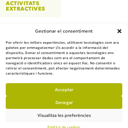
ACTIVITATS
EXTRACTIVES
Gestionar el consentiment
Per oferir les millors experiències, utilitzem tecnologies com ara
galetes per emmagatzemar i/o accedir a la informació del
dispositiu. Donar el consentiment a aquestes tecnologies ens
permetrà processar dades com ara el comportament de
ENGINYERIA, MEDI AMBIENT I CONSULTORIA
navegació o identificadors únics en aquest lloc. No consentir o
retirar el consentiment, pot afectar negativament determinades
Telèfon
93 876 81 37
característiques i funcions.
solucions@solucions.cat
Carrer Gavarressa 7-11
08272 Sant Fruitós de Bages (Barcelona)
Acceptar
Veure Mapa
Denegar
Visualitza les preferències
Avis Legal
Política de cookies
Política de privacitat
© Grup Solucions Manresa, S.L.P.U. Tots els drets reservats
Política de cookies